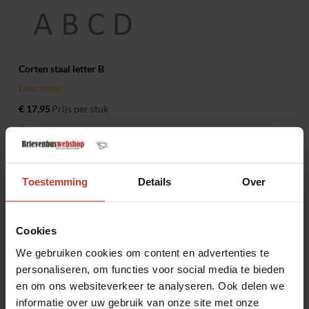
Corten staal letter B
Lees meer
€ 17,95
Prijs per stuk
Op voorraad
Toestemming
Details
Over
Huisnummers cortenstaal kopen
Cookies
Huisnummers van cortenstaal zijn soms moeilijk te vinden.
We gebruiken cookies om content en advertenties te
Gelukkig hebben wij op Brievenbuswebshop naast de verkoop van
personaliseren, om functies voor social media te bieden
cortenstalen brievenbussen, ook corten huisnummers. Een
en om ons websiteverkeer te analyseren. Ook delen we
combinatie van beide is hierbij uiteraard het mooiste. Hoewel de
informatie over uw gebruik van onze site met onze
kleuren en ondergrond dan hetzelfde zijn, valt het cortenstaal